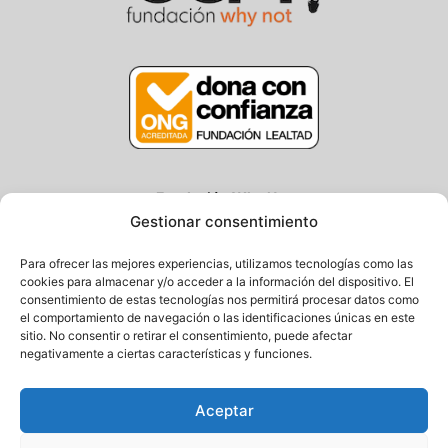
Fundación Why Not
Gestionar consentimiento
Centro/Txoko: Particular de Ategorrieta 3, Gros
Oficina: Avda. Navarra 25, Gros
Para ofrecer las mejores experiencias, utilizamos tecnologías como las
20013 Donostia – Gipuzkoa
cookies para almacenar y/o acceder a la información del dispositivo. El
consentimiento de estas tecnologías nos permitirá procesar datos como
Tel.: (+34) 943 058 694 / 627 014 791
el comportamiento de navegación o las identificaciones únicas en este
Email: info@fundacionwhynot.org
sitio. No consentir o retirar el consentimiento, puede afectar
negativamente a ciertas características y funciones.
Privacy Policy
Aceptar
Cookie Policy