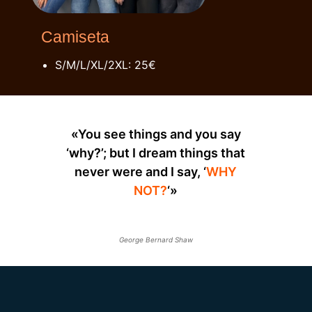
Camiseta
S/M/L/XL/2XL: 25€
«You see things and you say
‘why?’; but I dream things that
never were and I say, ‘
WHY
NOT?
‘»
George Bernard Shaw