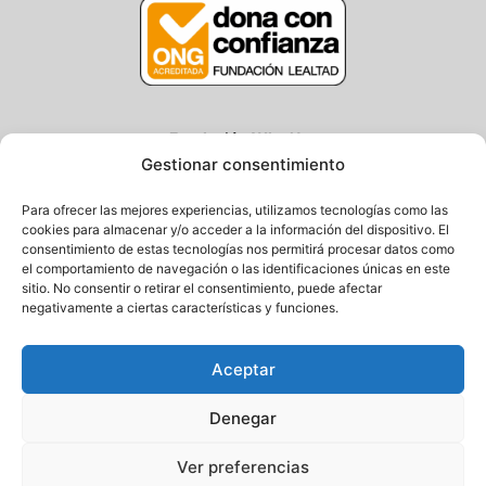
Fundación Why Not
Gestionar consentimiento
Centro/Txoko: Particular de Ategorrieta 3, Gros
Oficina: Avda. Navarra 25, Gros
Para ofrecer las mejores experiencias, utilizamos tecnologías como las
20013 Donostia – Gipuzkoa
cookies para almacenar y/o acceder a la información del dispositivo. El
consentimiento de estas tecnologías nos permitirá procesar datos como
Tel.: (+34) 943 058 694 / 627 014 791
el comportamiento de navegación o las identificaciones únicas en este
Email: info@fundacionwhynot.org
sitio. No consentir o retirar el consentimiento, puede afectar
negativamente a ciertas características y funciones.
Privacy Policy
Aceptar
Cookie Policy
Denegar
Ver preferencias