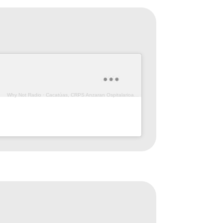
Why Not Radio
·
Cacatúas, CRPS Anzaran Ospitalarioak Fundazioa (Prog .169)