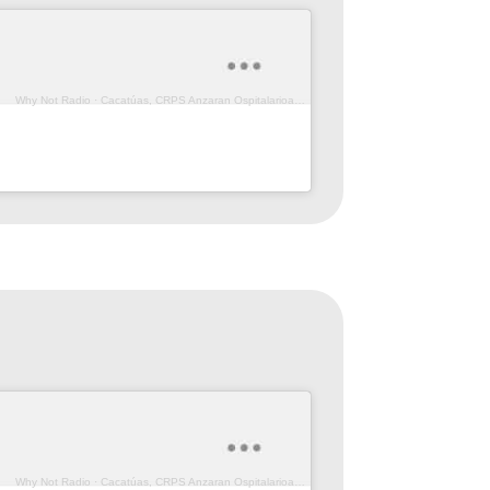
Why Not Radio
·
Cacatúas, CRPS Anzaran Ospitalarioak Fundazioa (Prog. 168)
Why Not Radio
·
Cacatúas, CRPS Anzaran Ospitalarioak Fundazioa (Prog. 167)