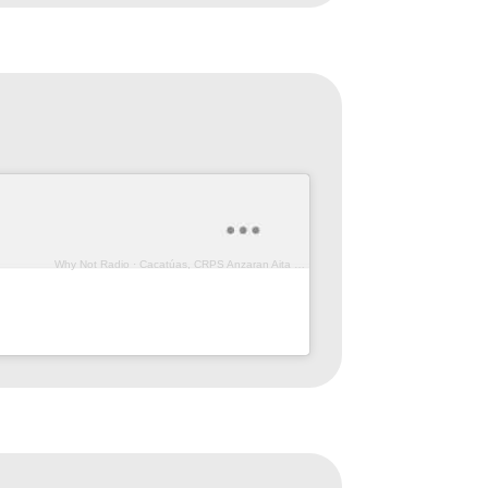
Why Not Radio
·
Cacatúas, CRPS Anzaran Aita Menni (Porg. 164)