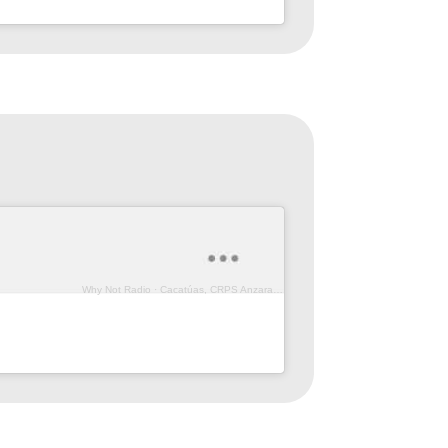
Why Not Radio
·
Cacatúas, CRPS Anzaran (Prog. 170)