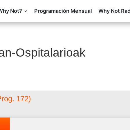
Why Not?
Programación Mensual
Why Not Rad
an-Ospitalarioak
rog. 172)