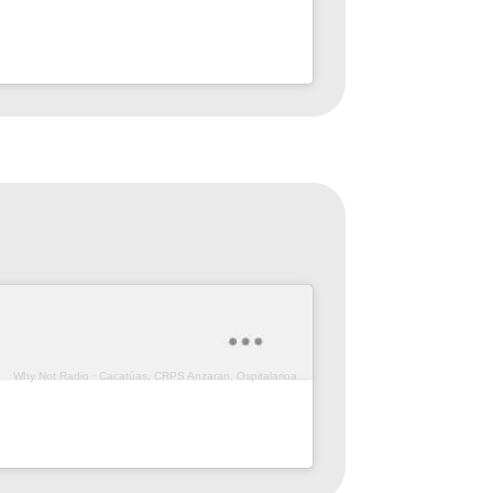
Why Not Radio
·
Cacatúas, CRPS Anzaran, Ospitalarioak Fundazioa (Prog. 165)