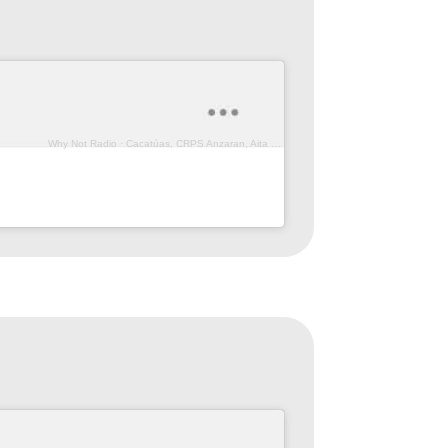
Why Not Radio
·
Cacatúas, CRPS Anzaran, Aita Menni (Prog. 163)