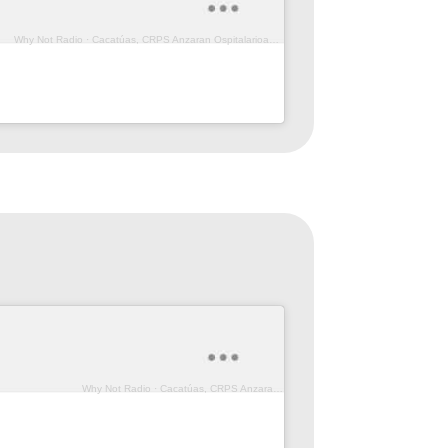
Why Not Radio
·
Cacatúas, CRPS Anzaran Ospitalarioak Fundazioa (Prog. 172)
Why Not Radio
·
Cacatúas, CRPS Anzaran (Prog. 171)