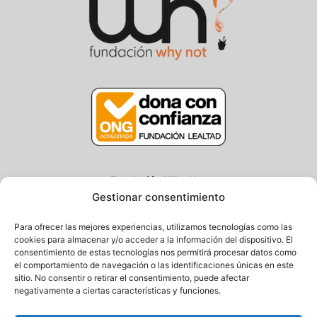
Fundación Why Not
Gestionar consentimiento
Centro/Txoko: Particular de Ategorrieta 3, Gros
Oficina: Avda. Navarra 25, Gros
Para ofrecer las mejores experiencias, utilizamos tecnologías como las
20013 Donostia – Gipuzkoa
cookies para almacenar y/o acceder a la información del dispositivo. El
consentimiento de estas tecnologías nos permitirá procesar datos como
Tel.: (+34) 943 058 694 / 627 014 791
el comportamiento de navegación o las identificaciones únicas en este
Email: info@fundacionwhynot.org
sitio. No consentir o retirar el consentimiento, puede afectar
negativamente a ciertas características y funciones.
Privacy Policy