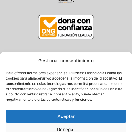
Why Not Fundazioa
Gestionar consentimiento
Centro/Txoko: Particular de Ategorrieta 3
Oficina: Avda. Navarra 25, Gros
Para ofrecer las mejores experiencias, utilizamos tecnologías como las
20013 Donostia – Gipuzkoa
cookies para almacenar y/o acceder a la información del dispositivo. El
consentimiento de estas tecnologías nos permitirá procesar datos como
Tel.: (+34) 943 058 694 / 627 014 791
el comportamiento de navegación o las identificaciones únicas en este
Email: info@fundacionwhynot.org
sitio. No consentir o retirar el consentimiento, puede afectar
negativamente a ciertas características y funciones.
Pribazitate Politika
Aceptar
Cookie Politika
Denegar