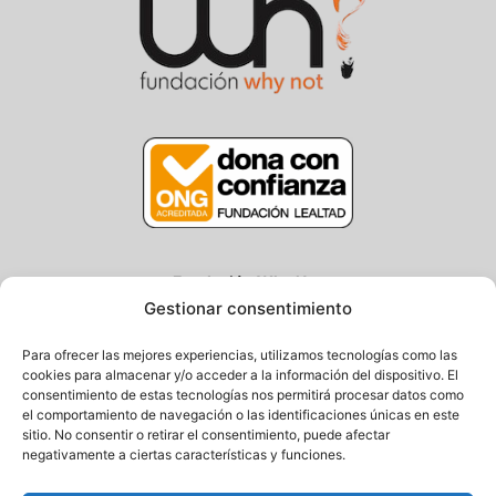
Fundación Why Not
Gestionar consentimiento
Centro/Txoko: Particular de Ategorrieta 3, Gros
Oficina: Avda. Navarra 25, Gros
Para ofrecer las mejores experiencias, utilizamos tecnologías como las
20013 Donostia – Gipuzkoa
cookies para almacenar y/o acceder a la información del dispositivo. El
consentimiento de estas tecnologías nos permitirá procesar datos como
Tel.: (+34) 943 058 694 / 627 014 791
el comportamiento de navegación o las identificaciones únicas en este
Email: info@fundacionwhynot.org
sitio. No consentir o retirar el consentimiento, puede afectar
negativamente a ciertas características y funciones.
Privacy Policy