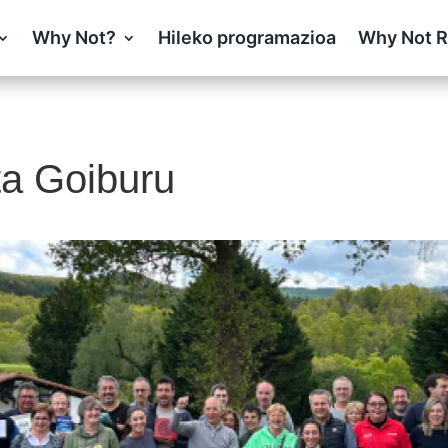
Why Not?
Hileko programazioa
Why Not R
ta Goiburu