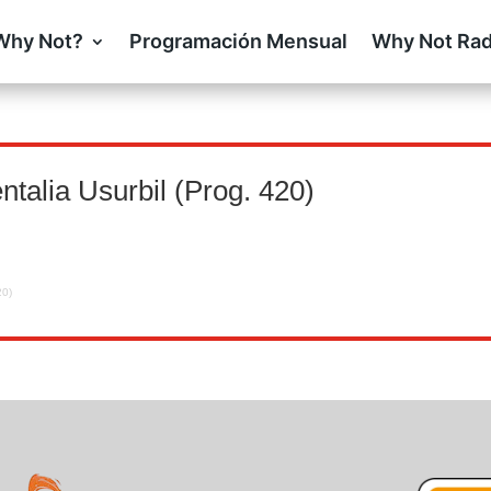
Why Not?
Programación Mensual
Why Not Rad
talia Usurbil (Prog. 420)
20)