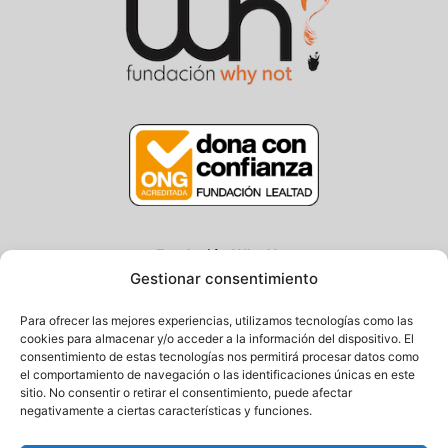
Fundación Why Not
Gestionar consentimiento
Centro/Txoko: Particular de Ategorrieta 3, Gros
Oficina: Avda. Navarra 25, Gros
Para ofrecer las mejores experiencias, utilizamos tecnologías como las
20013 Donostia – Gipuzkoa
cookies para almacenar y/o acceder a la información del dispositivo. El
consentimiento de estas tecnologías nos permitirá procesar datos como
Tel.: (+34) 943 058 694 / 627 014 791
el comportamiento de navegación o las identificaciones únicas en este
Email: info@fundacionwhynot.org
sitio. No consentir o retirar el consentimiento, puede afectar
negativamente a ciertas características y funciones.
Privacy Policy