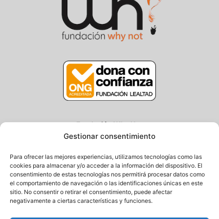
Fundación Why Not
Gestionar consentimiento
Centro/Txoko: Particular de Ategorrieta 3, Gros
Oficina: Avda. Navarra 25, Gros
Para ofrecer las mejores experiencias, utilizamos tecnologías como las
20013 Donostia – Gipuzkoa
cookies para almacenar y/o acceder a la información del dispositivo. El
consentimiento de estas tecnologías nos permitirá procesar datos como
Tel.: (+34) 943 058 694 / 627 014 791
el comportamiento de navegación o las identificaciones únicas en este
Email: info@fundacionwhynot.org
sitio. No consentir o retirar el consentimiento, puede afectar
negativamente a ciertas características y funciones.
Privacy Policy