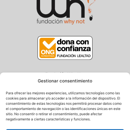
Fundación Why Not
Gestionar consentimiento
Centro/Txoko: Particular de Ategorrieta 3, Gros
Oficina: Avda. Navarra 25, Gros
Para ofrecer las mejores experiencias, utilizamos tecnologías como las
20013 Donostia – Gipuzkoa
cookies para almacenar y/o acceder a la información del dispositivo. El
consentimiento de estas tecnologías nos permitirá procesar datos como
Tel.: (+34) 943 058 694 / 627 014 791
el comportamiento de navegación o las identificaciones únicas en este
Email: info@fundacionwhynot.org
sitio. No consentir o retirar el consentimiento, puede afectar
negativamente a ciertas características y funciones.
Privacy Policy