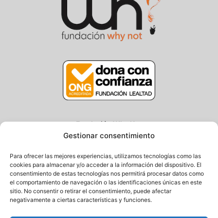
Fundación Why Not
Gestionar consentimiento
Centro/Txoko: Particular de Ategorrieta 3, Gros
Oficina: Avda. Navarra 25, Gros
Para ofrecer las mejores experiencias, utilizamos tecnologías como las
20013 Donostia – Gipuzkoa
cookies para almacenar y/o acceder a la información del dispositivo. El
consentimiento de estas tecnologías nos permitirá procesar datos como
Tel.: (+34) 943 058 694 / 627 014 791
el comportamiento de navegación o las identificaciones únicas en este
Email: info@fundacionwhynot.org
sitio. No consentir o retirar el consentimiento, puede afectar
negativamente a ciertas características y funciones.
Privacy Policy