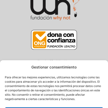
Fundación Why Not
Gestionar consentimiento
Centro/Txoko: Particular de Ategorrieta 3, Gros
Oficina: Avda. Navarra 25, Gros
Para ofrecer las mejores experiencias, utilizamos tecnologías como las
20013 Donostia – Gipuzkoa
cookies para almacenar y/o acceder a la información del dispositivo. El
consentimiento de estas tecnologías nos permitirá procesar datos como
Tel.: (+34) 943 058 694 / 627 014 791
el comportamiento de navegación o las identificaciones únicas en este
Email: info@fundacionwhynot.org
sitio. No consentir o retirar el consentimiento, puede afectar
negativamente a ciertas características y funciones.
Privacy Policy