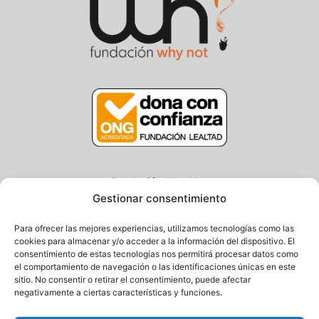
Fundación Why Not
Gestionar consentimiento
Centro/Txoko: Particular de Ategorrieta 3, Gros
Oficina: Avda. Navarra 25, Gros
Para ofrecer las mejores experiencias, utilizamos tecnologías como las
20013 Donostia – Gipuzkoa
cookies para almacenar y/o acceder a la información del dispositivo. El
consentimiento de estas tecnologías nos permitirá procesar datos como
Tel.: (+34) 943 058 694 / 627 014 791
el comportamiento de navegación o las identificaciones únicas en este
Email: info@fundacionwhynot.org
sitio. No consentir o retirar el consentimiento, puede afectar
negativamente a ciertas características y funciones.
Privacy Policy