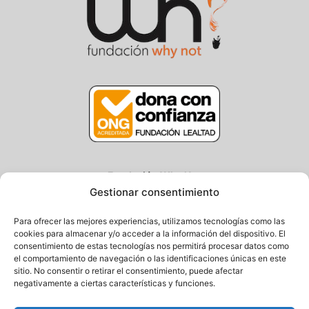
Fundación Why Not
Gestionar consentimiento
Centro/Txoko: Particular de Ategorrieta 3, Gros
Oficina: Avda. Navarra 25, Gros
Para ofrecer las mejores experiencias, utilizamos tecnologías como las
20013 Donostia – Gipuzkoa
cookies para almacenar y/o acceder a la información del dispositivo. El
consentimiento de estas tecnologías nos permitirá procesar datos como
Tel.: (+34) 943 058 694 / 627 014 791
el comportamiento de navegación o las identificaciones únicas en este
Email: info@fundacionwhynot.org
sitio. No consentir o retirar el consentimiento, puede afectar
negativamente a ciertas características y funciones.
Privacy Policy