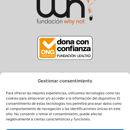
Fundación Why Not
Gestionar consentimiento
Centro/Txoko: Particular de Ategorrieta 3, Gros
Oficina: Avda. Navarra 25, Gros
Para ofrecer las mejores experiencias, utilizamos tecnologías como las
20013 Donostia – Gipuzkoa
cookies para almacenar y/o acceder a la información del dispositivo. El
consentimiento de estas tecnologías nos permitirá procesar datos como
Tel.: (+34) 943 058 694 / 627 014 791
el comportamiento de navegación o las identificaciones únicas en este
Email: info@fundacionwhynot.org
sitio. No consentir o retirar el consentimiento, puede afectar
negativamente a ciertas características y funciones.
Privacy Policy