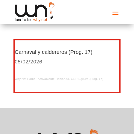
Carnaval y caldereros (Prog. 17)
05/02/2026
Why Not Radio
·
ActivaMente Hablando, GSR Egiluze (Prog. 17)