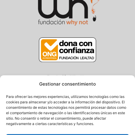
Fundación Why Not
Gestionar consentimiento
Centro/Txoko: Particular de Ategorrieta 3, Gros
Oficina: Avda. Navarra 25, Gros
Para ofrecer las mejores experiencias, utilizamos tecnologías como las
20013 Donostia – Gipuzkoa
cookies para almacenar y/o acceder a la información del dispositivo. El
consentimiento de estas tecnologías nos permitirá procesar datos como
Tel.: (+34) 943 058 694 / 627 014 791
el comportamiento de navegación o las identificaciones únicas en este
Email: info@fundacionwhynot.org
sitio. No consentir o retirar el consentimiento, puede afectar
negativamente a ciertas características y funciones.
Privacy Policy