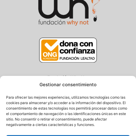
Fundación Why Not
Gestionar consentimiento
Centro/Txoko: Particular de Ategorrieta 3, Gros
Oficina: Avda. Navarra 25, Gros
Para ofrecer las mejores experiencias, utilizamos tecnologías como las
20013 Donostia – Gipuzkoa
cookies para almacenar y/o acceder a la información del dispositivo. El
consentimiento de estas tecnologías nos permitirá procesar datos como
Tel.: (+34) 943 058 694 / 627 014 791
el comportamiento de navegación o las identificaciones únicas en este
Email: info@fundacionwhynot.org
sitio. No consentir o retirar el consentimiento, puede afectar
negativamente a ciertas características y funciones.
Privacy Policy