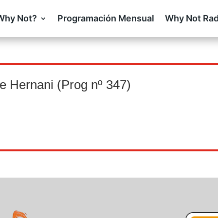
Why Not?
Programación Mensual
Why Not Rad
e Hernani (Prog nº 347)
)