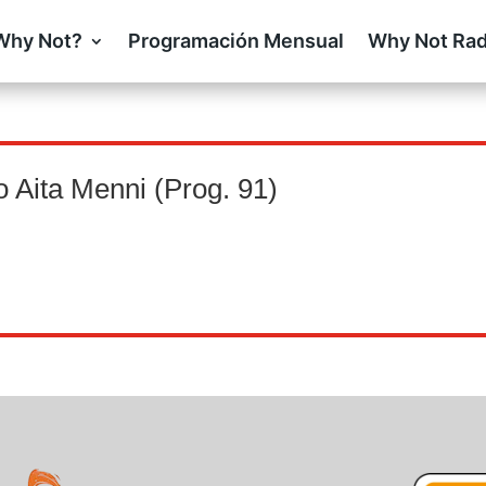
Why Not?
Programación Mensual
Why Not Rad
Aita Menni (Prog. 91)