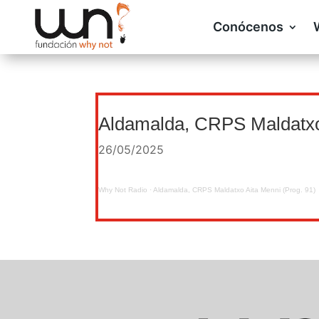
Conócenos
Aldamalda, CRPS Maldatxo 
26/05/2025
Why Not Radio
·
Aldamalda, CRPS Maldatxo Aita Menni (Prog. 91)