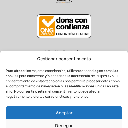
Why Not Fundazioa
Gestionar consentimiento
Centro/Txoko: Particular de Ategorrieta 3
Oficina: Avda. Navarra 25, Gros
Para ofrecer las mejores experiencias, utilizamos tecnologías como las
20013 Donostia – Gipuzkoa
cookies para almacenar y/o acceder a la información del dispositivo. El
consentimiento de estas tecnologías nos permitirá procesar datos como
Tel.: (+34) 943 058 694 / 627 014 791
el comportamiento de navegación o las identificaciones únicas en este
Email: info@fundacionwhynot.org
sitio. No consentir o retirar el consentimiento, puede afectar
negativamente a ciertas características y funciones.
Pribazitate Politika
Aceptar
Cookie Politika
Denegar