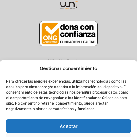
Why Not Fundazioa
Gestionar consentimiento
Centro/Txoko: Particular de Ategorrieta 3
Oficina: Avda. Navarra 25, Gros
Para ofrecer las mejores experiencias, utilizamos tecnologías como las
20013 Donostia – Gipuzkoa
cookies para almacenar y/o acceder a la información del dispositivo. El
consentimiento de estas tecnologías nos permitirá procesar datos como
Tel.: (+34) 943 058 694 / 627 014 791
el comportamiento de navegación o las identificaciones únicas en este
Email: info@fundacionwhynot.org
sitio. No consentir o retirar el consentimiento, puede afectar
negativamente a ciertas características y funciones.
Pribazitate Politika
Aceptar
Cookie Politika