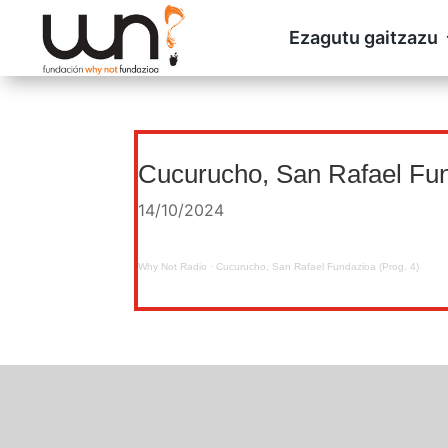
Ezagutu gaitzazu
Cucurucho, San Rafael Fun
14/10/2024
Why Not Radio
·
Cucurucho, San Rafael Fundazioa (Prog. 4)