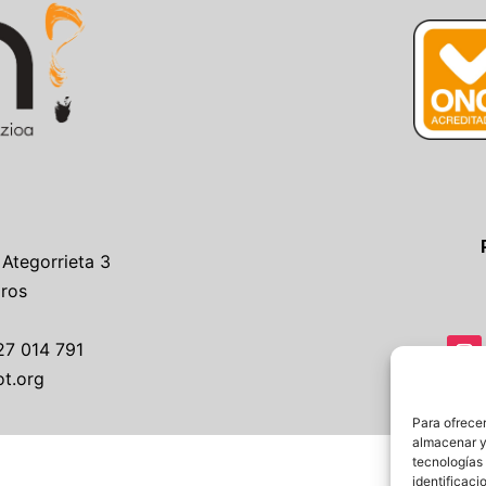
 Ategorrieta 3
Gros
27 014 791
ot.org
Para ofrecer
almacenar y/
tecnologías
identificaci