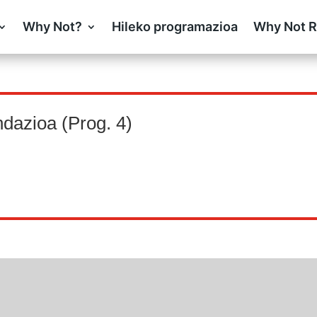
Why Not?
Hileko programazioa
Why Not R
dazioa (Prog. 4)