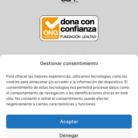
Why Not Fundazioa
Gestionar consentimiento
Centro/Txoko: Particular de Ategorrieta 3
Oficina: Avda. Navarra 25, Gros
Para ofrecer las mejores experiencias, utilizamos tecnologías como las
20013 Donostia – Gipuzkoa
cookies para almacenar y/o acceder a la información del dispositivo. El
consentimiento de estas tecnologías nos permitirá procesar datos como
Tel.: (+34) 943 058 694 / 627 014 791
el comportamiento de navegación o las identificaciones únicas en este
Email: info@fundacionwhynot.org
sitio. No consentir o retirar el consentimiento, puede afectar
negativamente a ciertas características y funciones.
Pribazitate Politika
Aceptar
Cookie Politika
Denegar