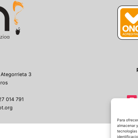
 Ategorrieta 3
Gros
27 014 791
ot.org
Para ofrecer
almacenar y/
tecnologías
identificaci