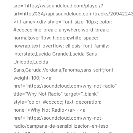
src=”https://w.soundcloud.com/player/?
url=https%3A//api.soundcloud.com/tracks/2094224
</iframe><div style=”font-size: 10px; color:
#cccccc;line-break: anywhere;word-break:
normal;overflow: hidden;white-space:
nowrap;text-overflow: ellipsis; font-family:
Interstate,Lucida Grande,Lucida Sans
Unicode,Lucida
Sans,Garuda,Verdana,Tahoma,sans-serif;font-
weight: 100;”><a
href=”https://soundcloud.com/why-not-radio”
title=”Why Not Radio” target=”_blank”
style=”color: #cccccc; text-decoration:
none;”>Why Not Radio</a> · <a
href=”https://soundcloud.com/why-not-
radio/campana-de-sensibilizacion-en-lesol”