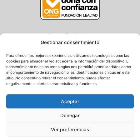
Fundación Why Not
Gestionar consentimiento
Centro/Txoko: Particular de Ategorrieta 3, Gros
Oficina: Avda. Navarra 25, Gros
Para ofrecer las mejores experiencias, utilizamos tecnologías como las
20013 Donostia – Gipuzkoa
cookies para almacenar y/o acceder a la información del dispositivo. El
consentimiento de estas tecnologías nos permitirá procesar datos como
Tel.: (+34) 943 058 694 / 627 014 791
el comportamiento de navegación o las identificaciones únicas en este
Email: info@fundacionwhynot.org
sitio. No consentir o retirar el consentimiento, puede afectar
negativamente a ciertas características y funciones.
Privacy Policy
Aceptar
Cookie Policy
Denegar
Ver preferencias