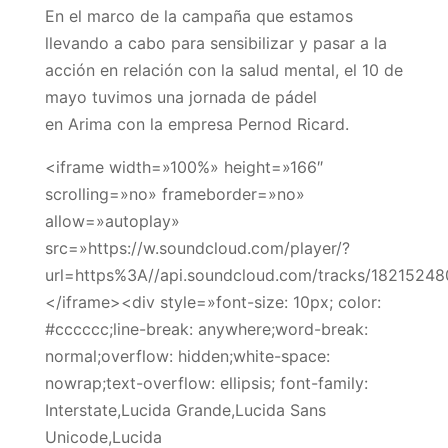
En el marco de la campaña que estamos
llevando a cabo para sensibilizar y pasar a la
acción en relación con la salud mental, el 10 de
mayo tuvimos una jornada de pádel
en Arima con la empresa Pernod Ricard.
<iframe width=»100%» height=»166″
scrolling=»no» frameborder=»no»
allow=»autoplay»
src=»https://w.soundcloud.com/player/?
url=https%3A//api.soundcloud.com/tracks/1821524
</iframe><div style=»font-size: 10px; color:
#cccccc;line-break: anywhere;word-break:
normal;overflow: hidden;white-space:
nowrap;text-overflow: ellipsis; font-family:
Interstate,Lucida Grande,Lucida Sans
Unicode,Lucida