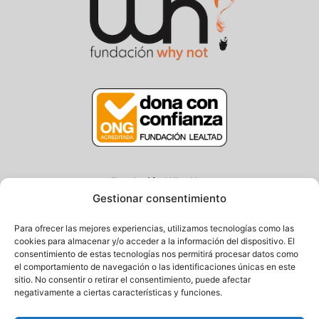
Fundación Why Not
Gestionar consentimiento
Centro/Txoko: Particular de Ategorrieta 3, Gros
Oficina: Avda. Navarra 25, Gros
Para ofrecer las mejores experiencias, utilizamos tecnologías como las
20013 Donostia – Gipuzkoa
cookies para almacenar y/o acceder a la información del dispositivo. El
consentimiento de estas tecnologías nos permitirá procesar datos como
Tel.: (+34) 943 058 694 / 627 014 791
el comportamiento de navegación o las identificaciones únicas en este
Email: info@fundacionwhynot.org
sitio. No consentir o retirar el consentimiento, puede afectar
negativamente a ciertas características y funciones.
Privacy Policy