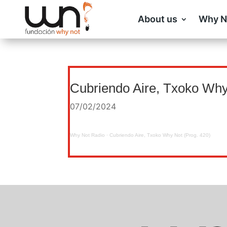
About us
Why N
Cubriendo Aire, Txoko Why
07/02/2024
Why Not Radio
·
Cubriendo Aire, Txoko Why Not (Prog. 420)